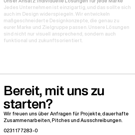
Unser Ansatz: Individuelle Lösungen für jede Marke
Jedes Unternehmen ist einzigartig, und das sollte sich
auch im Design widerspiegeln. Wir entwickeln
maßgeschneiderte Designkonzepte, die genau zu
eurer Marke und Zielgruppe passen. Unsere Lösungen
sind nicht nur visuell ansprechend, sondern auch
funktional und zukunftsorientiert.
Bereit, mit uns zu
starten?
Wir freuen uns über Anfragen für Projekte, dauerhafte
Zusammenarbeiten, Pitches und Ausschreibungen.
0231 177283-0