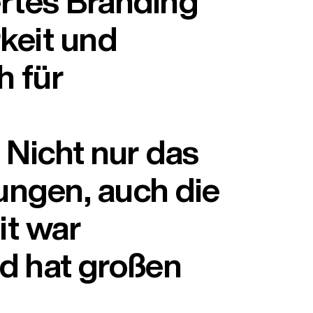
tes Branding
rkeit und
h für
 Nicht nur das
lungen, auch die
t war
nd hat großen