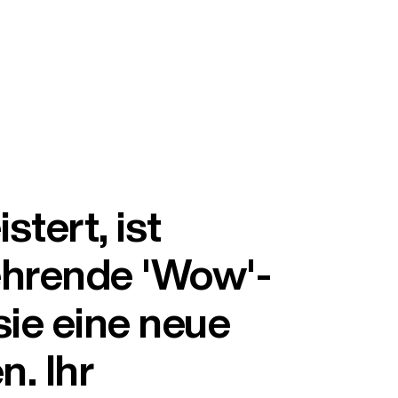
tert, ist
ehrende 'Wow'-
ie eine neue
n. Ihr