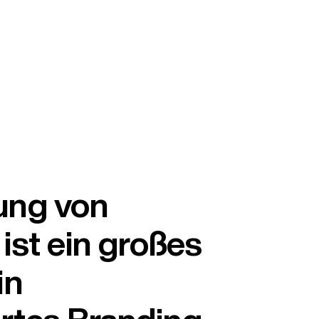
ung von
st ein großes
in