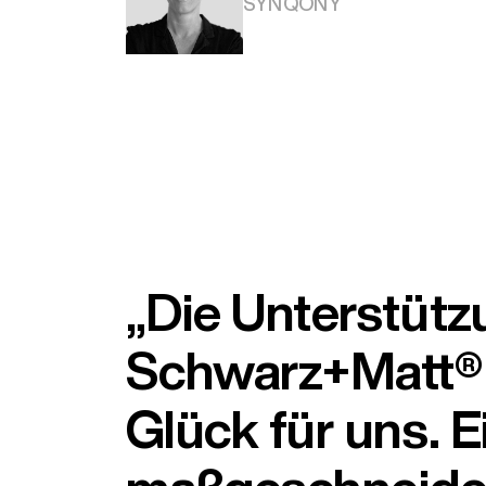
SYNQONY
„Die Unterstütz
Schwarz+Matt® i
Glück für uns. E