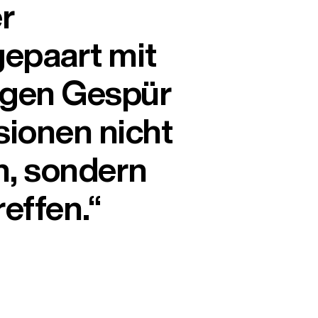
r
epaart mit
igen Gespür
sionen nicht
n, sondern
reffen.“