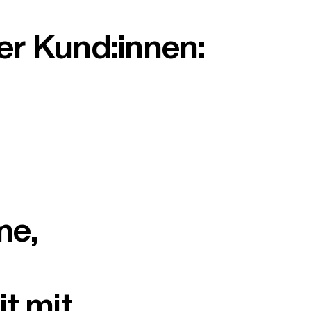
er Kund:innen:
me,
t mit