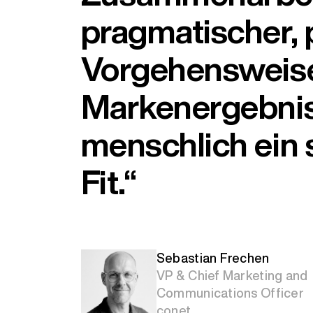
pragmatischer, 
Vorgehensweise.
Markenergebni
menschlich ein 
Fit.“
Sebastian Frechen
VP & Chief Marketing and
Communications Officer
conet