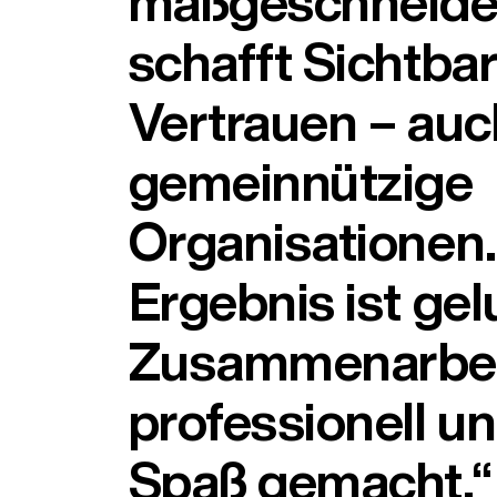
maßgeschneider
schafft Sichtba
Vertrauen – auc
gemeinnützige
Organisationen.
Ergebnis ist ge
Zusammenarbei
professionell u
Spaß gemacht.“