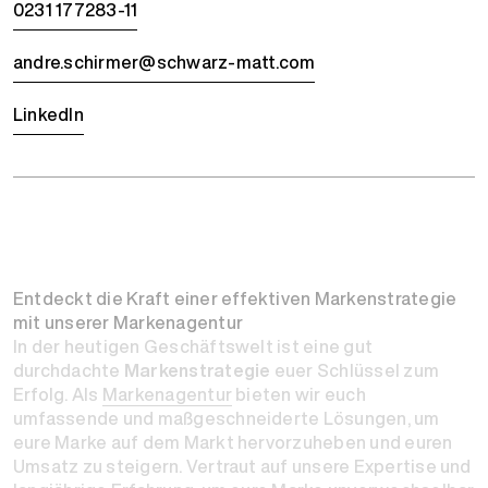
0231 177283-11
andre.schirmer@schwarz-matt.com
LinkedIn
Entdeckt die Kraft einer effektiven Marken­strategie
mit unserer Marken­agentur
In der heutigen Geschäftswelt ist eine gut
durchdachte
Markenstrategie
euer Schlüssel zum
Erfolg. Als
Markenagentur
bieten wir euch
umfassende und maßgeschneiderte Lösungen, um
eure Marke auf dem Markt hervorzuheben und euren
Umsatz zu steigern. Vertraut auf unsere Expertise und