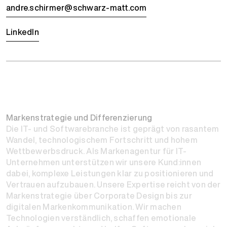
andre.schirmer@schwarz-matt.com
LinkedIn
Markenstrategie und Differenzierung
Die IT- und Softwarebranche ist geprägt von rasantem
Wandel, technologischem Fortschritt und hohem
Wettbewerbsdruck. Als Markenagentur für IT-
Unternehmen unterstützen wir unsere Kund:innen
dabei, komplexe Leistungen klar zu positionieren und
Vertrauen aufzubauen. Unsere Expertise reicht von der
Markenstrategie über Corporate Design bis zur
digitalen Markenkommunikation. Wir machen
Technologien verständlich, schaffen emotionale