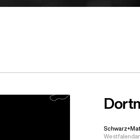
Dort
Schwarz+Ma
Westfalenda