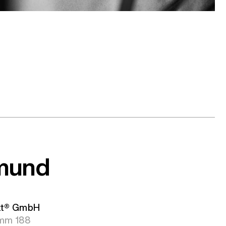
mund
tt® GmbH
mm 188