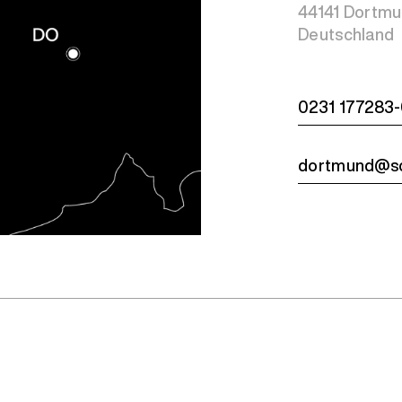
44141 Dortm
Deutschland
0231 177283
dortmund@sc