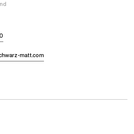
und
-0
hwarz-matt.com