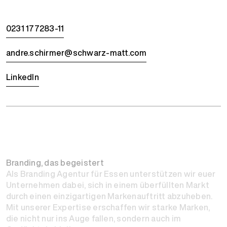
0231 177283-11
andre.schirmer@schwarz-matt.com
LinkedIn
Branding, das begeistert
Als Branding Agentur für Essen unterstützen wir euer
Unternehmen dabei, sich in einem überfüllten Markt
durch einen einzigartigen Markenauftritt abzuheben.
Mit unserer Expertise erschaffen wir starke Marken,
die nicht nur ins Auge fallen, sondern auch im