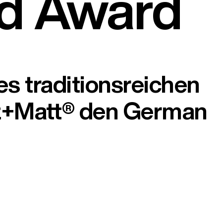
d Award
s traditionsreichen
rz+Matt® den German