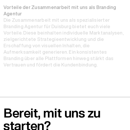
Vorteile der Zusammenarbeit mit uns als Branding
Agentur
Die Zusammenarbeit mit uns als spezialisierter
Branding Agentur für Duisburg bietet euch viele
Vorteile. Diese beinhalten individuelle Marktanalysen,
zielgerichtete Strategieentwicklung und die
Erschaffung von visuellen Inhalten, die
Aufmerksamkeit generieren. Ein konsistentes
Branding über alle Plattformen hinweg stärkt das
Vertrauen und fördert die Kundenbindung.
Bereit, mit uns zu
starten?