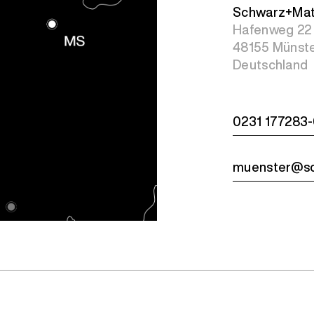
Schwarz+Ma
Hafenweg 22
48155 Münst
Deutschland
0231 177283
muenster@sc