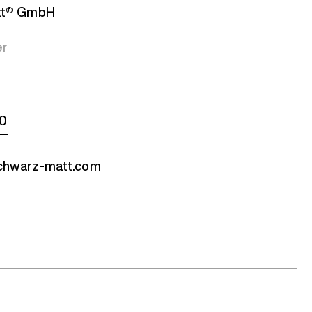
tt® GmbH
er
-0
hwarz-matt.com