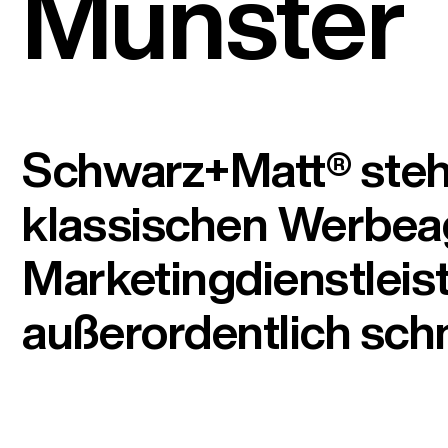
Münster
Schwarz+Matt® steht
klassischen Werbeag
Marketingdienstleist
außerordentlich schne