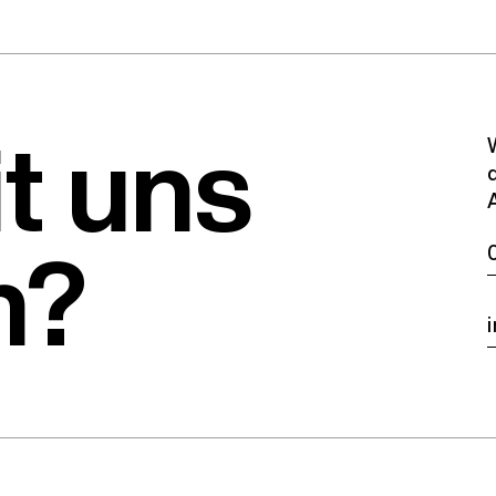
it uns
n?