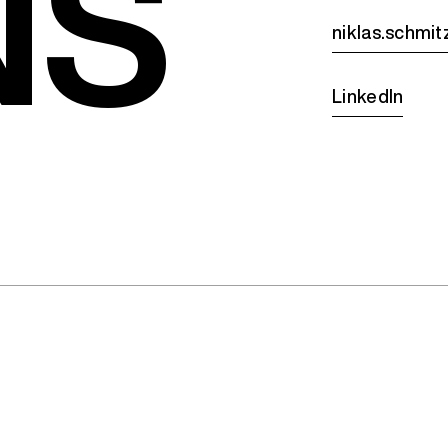
NS
niklas.schmi
LinkedIn