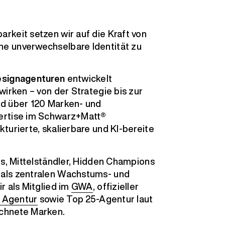
rkeit setzen wir auf die Kraft von
e unverwechselbare Identität zu
esignagenturen
entwickelt
wirken – von der Strategie bis zur
nd über 120 Marken- und
ertise im Schwarz+Matt®
turierte, skalierbare und KI-bereite
ps, Mittelständler, Hidden Champions
als zentralen Wachstums- und
r als Mitglied im
GWA
, offizieller
y Agentur
sowie Top 25-Agentur laut
chnete Marken.